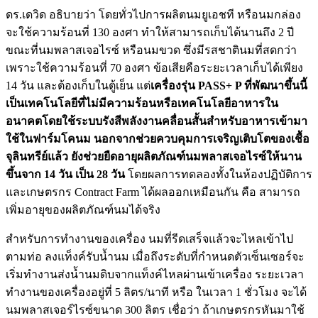
ดร.เดวิด อธิบายว่า โดยทั่วไปการผลิตนมยูเอชที หรือนมกล่อง
จะใช้ความร้อนที่ 130 องศา ทำให้สามารถเก็บได้นานถึง 2 ปี
ขณะที่นมพลาสเจอไรซ์ หรือนมขวด ซึ่งมีรสชาตินมที่สดกว่า
เพราะใช้ความร้อนที่ 70 องศา ข้อเสียคือระยะเวลาเก็บได้เพียง
14 วัน และต้องเก็บในตู้เย็น แต่
เครื่องรุ่น PASS+ P ที่พัฒนาขึ้นนี้
เป็นเทคโนโลยีที่ไม่มีความร้อนหรือเทคโนโลยีอาหารใน
อนาคตโดยใช้ระบบรังสีพลังงานคลื่อนสั้นสำหรับอาหารเข้ามา
ใช้ในฟาร์มโคนม นอกจากช่วยควบคุมการเจริญเติบโตของเชื้อ
จุลินทรีย์แล้ว ยังช่วยยืดอายุผลิตภัณฑ์นมพลาสเจอไรซ์ให้นาน
ขึ้นจาก 14 วัน เป็น 28 วัน
โดยผลการทดลองทั้งในห้องปฏิบัติการ
และเกษตรกร Contract Farm
ได้ผลออกเหมือนกัน คือ สามารถ
เพิ่มอายุของผลิตภัณฑ์นมได้จริง
สำหรับการทำงานของเครื่อง นมที่รีดเสร็จแล้วจะไหลเข้าไป
ตามท่อ ลงแท็งค์รับน้ำนม เมื่อถึงระดับที่กำหนดตัวเซ็นเซอร์จะ
เริ่มทำงานส่งน้ำนมดิบจากแท็งค์ไหลผ่านเข้าเครื่อง
ระยะเวลา
ทำงานของเครื่องอยู่ที่ 5 ลิตร/นาที หรือ ในเวลา 1 ชั่วโมง จะได้
นมพลาสเจอร์ไรซ์ขนาด 300 ลิตร เชื่อว่า ถ้าเกษตรกรหันมาใช้