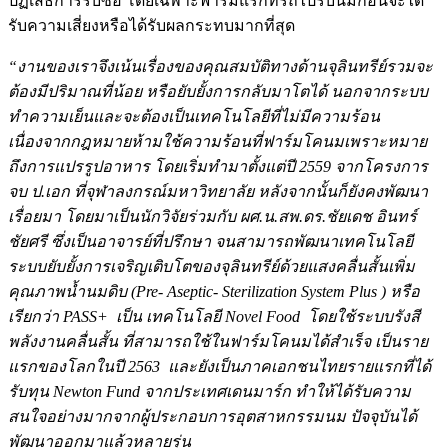
ปฏิเสธการรับซื้อ โดยเฉพาะฟาร์มแรกที่รถไปรับนมก่อนจะได้
รับความเสี่ยงหรือได้รับผลกระทบมากที่สุด
“งานของเราจึงเน้นเรื่องของคุณสมบัติทางด้านจุลินทรีย์รวมจะ
ต้องมีปริมาณที่น้อย หรือยับยั้งการกลับมาโตได้ นอกจากระบบ
ทำความเย็นและจะต้องเป็นเทคโนโลยีที่ไม่มีความร้อน
เนื่องจากกฎหมายห้ามใช้ความร้อนที่ฟาร์มโคนมเพราะหมาย
ถึงการแปรรูปอาหาร โดยเริ่มทำมาตั้งแต่ปี 2559 จากโครงการ
จบ ป.เอก ที่จุฬาลงกรณ์มหาวิทยาลัย หลังจากนั้นก็ยังคงพัฒนา
เรื่อยมา โดยมาเป็นนักวิจัยร่วมกับ ผศ.น.สพ.ดร.ชัยเดช อินทร์
ชัยศรี ซึ่งเป็นอาจารย์ที่ปรึกษา จนสามารถพัฒนาเทคโนโลยี
ระบบยับยั้งการเจริญเติบโตของจุลินทรีย์ด้วยแสงคลื่นสั้นเพิ่ม
คุณภาพน้ำนมดิบ (Pre- Aseptic- Sterilization System Plus ) หรือ
เรียกว่า PASS+ เป็น เทคโนโลยี Novel Food โดยใช้ระบบรังสี
พลังงานคลื่นสั้น ที่สามารถใช้ในฟาร์มโคนมได้สำเร็จ เป็นราย
แรกของโลกในปี 2563 และยังเป็นภาคเอกชนไทยรายแรกที่ได้
รับทุน Newton Fund จากประเทศเดนมาร์ก ทำให้ได้รับความ
สนใจอย่างมากจากผู้ประกอบการอุตสาหกรรมนม ปัจจุบันได้
พัฒนาออกมาแล้วหลายรุ่น