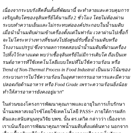
เนื่องจากระบบรังสีคลื่นสั้นที่พัฒนานี้ จะทำลายและควบคุมการ
เจริญเติบโตของจุลินทรีย์ได้นานถึง 2 ชั่วโมง โดยไม่ต้องผ่าน
ระบบทำความเย็นและไม่กระทบต่อองค์ประกอบในน้ำนมดิบ
เมื่อนำน้ำนมดิบผ่านเข้าเครื่องตั้งแต่ในฟาร์ม เวลาผ่านไปเชื้อก็
จะไม่โตระหว่างทางที่ขนส่งไปยังศูนย์รับซื้อน้ำนมดิบหรือ
โรงงานแปรรูป ซึ่งจากผลการทดสอบนำน้ำนมดิบที่ผ่านเครื่อง
ไปทิ้งไว้กลางแดด พบว่าเชื้อจุลินทรีย์ไม่มีการเติบโต ถือเป็นเท
รนด์อาหารที่ใช้เทคโนโลยีแบบใหม่ที่ไม่ใช้ความร้อน หรือ
Trend of Non-Thermal Process in Food Industral เป็นแนวโน้มของ
กระบวนการไม่ใช้ความร้อนในอุตสาหกรรมอาหารและมีความ
ปลอดภัยด้านอาหาร หรือ Food Grade เพราะความร้อนยิ่งน้อย
ทำให้สารอาหารยังคงอยู่มาก
”
ในส่วนของโครงการพัฒนาคุณภาพและอายุในการเก็บรักษา
น้ำนมพลาสเจอไรซ์โดยใช้เทคโนโลยี PASS+ ภายใต้การผลัก
ดันและสนับสนุนทุนวิจัย บพข. นั้น ดร.เดวิด กล่าวว่า เนื่องจาก
เราเน้นเรื่องการพัฒนาคุณภาพน้ำนมดิบตั้งแต่ต้นทาง นอกจาก