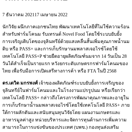
7 ธันวาคม 2021
17 เมษายน 2022
นักวิจัย ผนึกภาคเอกชนไทย พัฒนาเทคโนโลยีที่ไม่ใช้ความร้อน
สำหรับฟาร์มโคนม รับเทรนด์ Novel Food โดยใช้ระบบยับยั้ง
การเจริญเติบโตของจุลินทรีย์ด้วยแสงคลื่นสั้นเพิ่มคุณภาพน้ำนม
ดิบ หรือ PASS+ และการเก็บรักษานมพลาสเจอไรซ์โดยใช้
เทคโนโลยี PASS+P ช่วยยืดอายุผลิตภัณฑ์นมจาก 14 วันเป็น 28
วันได้สำเร็จเป็นรายแรก หวังยกระดับเกษตรกรฟาร์มโคนมของ
ไทย เพื่อรับมือการเปิดเสรีทางการค้า หรือ FTA ในปี 2568
ดร.เดวิด มกรพงศ์
เจ้าของผลิตภัณฑ์ระบบยับยั้งการเจริญของ
จุลินทรีย์ในฟาร์มโคนมและในโรงงานแปรรูปนม หรือเรียกว่า
เทคโนโลยี PASS+ กล่าวถึงโครงการพัฒนาคุณภาพและอายุใน
การเก็บรักษาน้ำนมพลาสเจอไรซ์โดยใช้เทคโนโลยี PASS+ ภาย
ใต้การผลักดันและสนับสนุนทุนวิจัยโดย แผนงานเกษตรและ
อาหารมูลค่าสูง หน่วยบริหารและจัดการทุนด้านการเพิ่มความ
สามารถในการแข่งขันของประเทศ (บพข.) กองทุนส่งเสริม