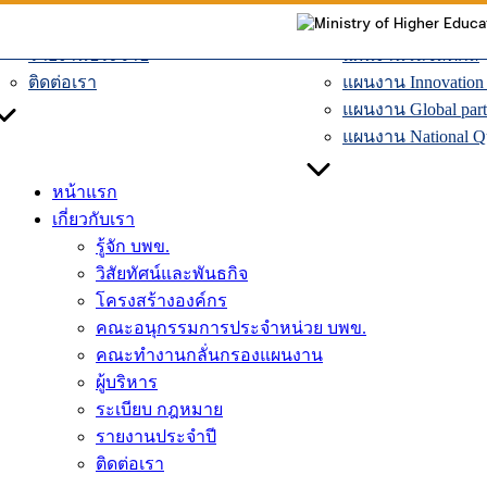
ผู้บริหาร
แผนงานเศรษฐกิจหม
Skip
ระเบียบ กฎหมาย
แผนงานระบบคมน
to
รายงานประจำปี
แผนงานโลจิสติกส์
content
ติดต่อเรา
แผนงาน Innovation D
แผนงาน Global part
แผนงาน National Qua
หน้าแรก
เกี่ยวกับเรา
รู้จัก บพข.
วิสัยทัศน์และพันธกิจ
โครงสร้างองค์กร
คณะอนุกรรมการประจำหน่วย บพข.
คณะทำงานกลั่นกรองแผนงาน
ผู้บริหาร
ระเบียบ กฎหมาย
รายงานประจำปี
ติดต่อเรา