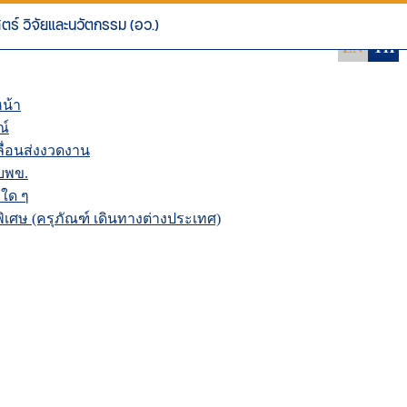
 NRIIS
นระบบ NRIIS
ร์ วิจัยและนวัตกรรม (อว.)
EN
TH
น้า
ณ์
่อนส่งงวดงาน
บพข.
ใด ๆ
เศษ (ครุภัณฑ์ เดินทางต่างประเทศ)