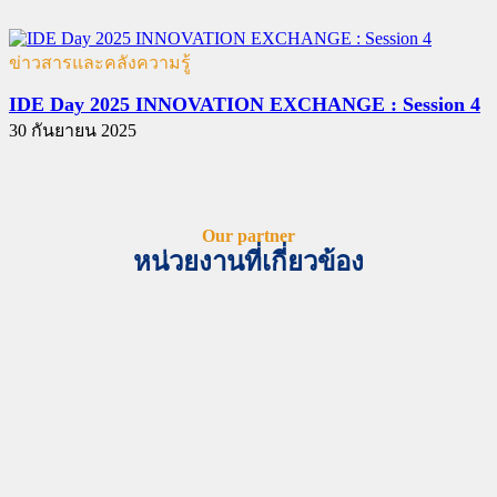
ข่าวสารและคลังความรู้
IDE Day 2025 INNOVATION EXCHANGE : Session 4
30 กันยายน 2025
Our partner
หน่วยงานที่เกี่ยวข้อง
TSRI
NIA
สวก
วช
กรมส่งเสริมอุตสาหกรรม
สวรส
อว
กระทรวงพานิชย์
สอวช
บพท
บพค