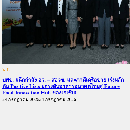
ข่าว
บพข. ผนึกกำลัง อว. – สอวช. และภาคีเครือข่าย เร่งผลัก
ดัน Positive Lists ยกระดับอาหารอนาคตไทยสู่ Future
Food Innovation Hub ของเอเชีย!
24 กรกฎาคม 2026
24 กรกฎาคม 2026