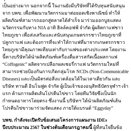
เป็นอย่างมาก นอกจากนี้ ในงานยังมีบริษัทที่ได้รับทุนสนับสนุน
จาก บพข. เพื่อพัฒนานวัตกรรมมาต่อยอดเชิงพาณิชย์ ทำให้
ผลิตภัณฑ์สามารถออกสู่ตลาดได้สำเร็จ มาร่วมออกบูธแสดง
นวัตกรรมกับทาง NIA อาทิ ฮิลล์คอฟฟ์ จำกัด ผู้ผลิตกาแฟชาว
ไทยภูเขา เพื่อส่งเสริมและสนับสนุนเกษตรกรชาวไทยภูเขาที่
ปลูกกาแฟ และต้องการที่จะทำให้กาแฟที่มาจากเกษตรกรชาว
ไทยภูเขามีคุณภาพเทียบเท่ากับกาแฟของต่างประเทศ โดยงาน
นี้ทางบริษัทได้นำผลิตภัณฑ์เครื่องดื่มสารสกัดเนื้อผลกาแฟ
“Coffogenic” ผลิตจากเปลือกผลเชอรี่กาแฟ นวัตกรรมใหม่ที่
สามารถช่วยป้องกันการเกิดกลุ่มโรค NCDs (Non-Communicable
Diseases) และเป็นมิตรต่อสิ่งแวดล้อมได้ในเวลาเดียวกัน และ
บริษัท ทานดี อินโนฟูด จำกัด ผู้เป็นเจ้าของอนุสิทธิบัตรจุฬาฯ เจ้า
แรก ด้านการผลิตเส้นโปรตีนไข่ขาว โดยทีมวิจัยซึ่งเป็นนัก
กำหนดอาหารโดยตรง ซึ่งงานนี้ บริษัทฯ ได้นำผลิตภัณฑ์เส้น
โปรตีนไข่ขาวมาร่วมจัดแสดง ภายใต้แบรนด์ “Eggyday”
บพข. กำลังจะเปิดรับข้อเสนอโครงการแผนงาน IDEs
ปีงบประมาณ 2567 ในช่วงต้นเดือนกรฎาคมนี้
ผู้ที่สนใจยื่นข้อ