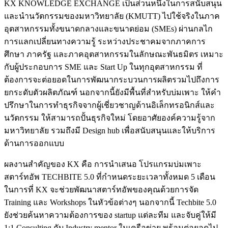
KX KNOWLEDGE EXCHANGE เป็นส่วนหนึ่งในการสนับสนุน
และนำนวัตกรรมของมหาวิทยาลัย (KMUTT) ไปใช้จริงในภาค
อุตสาหกรรมทั้งขนาดกลางและขนาดย่อม (SMEs) ผ่านกลไก
การแลกเปลี่ยนทางความรู้ ระหว่างประชาคมจากภาคการ
ศึกษา ภาครัฐ และภาคอุตสาหกรรมในลักษณะพันธมิตร เหมาะ
กับผู้ประกอบการ SME และ Start Up ในทุกอุตสาหกรรม ที่
ต้องการจะต่อยอดในการพัฒนากระบวนการผลิตรวมไปถึงการ
ยกระดับตัวผลิตภัณฑ์ นอกจากนี้ยังมีพื้นที่สำหรับบ่มเพาะ ให้คำ
ปรึกษาในการทำธุรกิจจากผู้เชี่ยวชาญด้านอิเล็กทรอนิกส์และ
นวัตกรรม ให้สามารถปั้นธุรกิจใหม่ โดยอาศัยองค์ความรู้จาก
มหาวิทยาลัย รวมถึงมี Design hub เพื่อสนับสนุนและให้บริการ
ด้านการออกแบบ
ผลงานสำคัญของ KX คือ การนำเสนอ โปรแกรมบ่มเพาะ
สตาร์ทอัพ TECHBITE 5.0 ที่กำหนดระยะเวลาทั้งหมด 5 เดือน
ในการที่ KX จะช่วยพัฒนาสตาร์ทอัพของคุณด้วยการจัด
Training และ Workshops ในหัวข้อต่างๆ นอกจากนี้ Techbite 5.0
ยังช่วยค้นหาความต้องการของ startup แต่ละทีม และจับคู่ให้มี
1:1 Consulting กับ Industry mentor ในเครือข่าย พร้อมต่อยอดไป