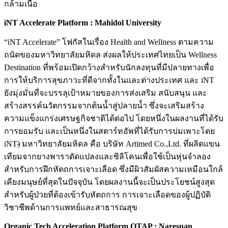
กล้ามเนื้อ
iNT Accelerate
Platform : Mahidol University
“iNT Accelerate” โฟกัสในเรื่อง Health and Wellness ตามความ
ถนัดของมหาวิทยาลัยมหิดล ส่งผลให้ประเทศไทยเป็น Wellness
Destination ที่พร้อมเปิดกว้างสำหรับนักลงทุนที่มีปลายทางเพื่อ
การให้บริการสุขภาวะที่ดีจากทั้งในและต่างประเทศ และ iNT
ยังมุ่งมั่นที่จะบรรลุเป้าหมายของการส่งเสริม สนับสนุน และ
สร้างสรรค์นวัตกรรมจากต้นน้ำสู่ปลายน้ำ ซึ่งจะเสริมสร้าง
ความแข็งแกร่งเศรษฐกิจชาติได้ต่อไป โดยหนึ่งในผลงานที่ได้รับ
การยอมรับ และเป็นหนึ่งในสตาร์ทอัพที่ได้รับการบ่มเพาะโดย
iNT
)
มหาวิทยาลัยมหิดล คือ บริษัท Artimed Co.,Ltd. ที่ผลิตแขน
เทียมจากยางพาราดัดแปลงและซิลิโคนเพื่อใช้เป็นหุ่นจําลอง
สําหรับการฝึกหัตถการเจาะเลือด ซึ่งมีผิวสัมผัสความเหมือนใกล้
เคียงมนุษย์ที่สุดในปัจจุบัน โดยผลงานนี้จะเป็นประโยชน์สูงสุด
สำหรับผู้ป่วยที่ต้องเข้ารับหัตถการ การเจาะเลือดของผู้ปฏิบัติ
วิชาชีพด้านการแพทย์และสาธารณสุข
Organic Tech Acceleration Platform OTAP : Naresuan