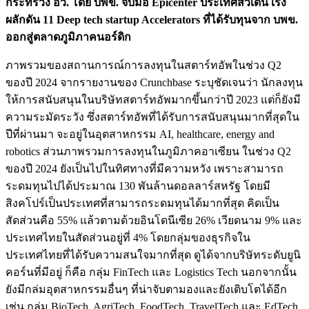
กระทรวง อว. โดย บพข. จับมือ Epicenter ประเทศสวีเดน เร่ง
ผลักดัน 11 Deep tech startup Accelerators ที่ได้รับทุนจาก บพข.
ออกสู่ตลาดภูมิภาคนอร์ดิก
ภาพรวมของสถานการณ์การลงทุนในสตาร์ทอัพในช่วง Q2
ของปี 2024 จากรายงานของ Crunchbase ระบุชัดเจนว่า นักลงทุน
ให้การสนับสนุนในบริษัทสตาร์ทอัพมากขึ้นกว่าปี 2023 แต่ก็ยังมี
ความระมัดระวัง ซึ่งสตาร์ทอัพที่ได้รับการสนับสนุนมากที่สุดใน
ปีที่ผ่านมา จะอยู่ในอุตสาหกรรม AI, healthcare, energy and
robotics ส่วนภาพรวมการลงทุนในภูมิภาคอาเซียน ในช่วง Q2
ของปี 2024 ยังเป็นไปในทิศทางที่มีความหวัง เพราะสามารถ
ระดมทุนไปได้ประมาณ 130 พันล้านดอลลาร์สหรัฐ โดยมี
สิงคโปร์เป็นประเทศที่สามารถระดมทุนได้มากที่สุด คิดเป็น
สัดส่วนคือ 55% แล้วตามด้วยอินโดนีเซีย 26% เวียดนาม 9% และ
ประเทศไทยในสัดส่วนอยู่ที่ 4% โดยกลุ่มของธุรกิจใน
ประเทศไทยที่ได้รับความสนใจมากที่สุด ดูได้จากบริษัทระดับยูนิ
คอร์นที่มีอยู่ ก็คือ กลุ่ม FinTech และ Logistics Tech นอกจากนั้น
ยังมีกล่มอุตสาหกรรมอื่นๆ ที่น่าจับตามองและยังเติบโตได้อีก
เช่น กลุ่ม BioTech, AgriTech, FoodTech, TravelTech และ EdTech