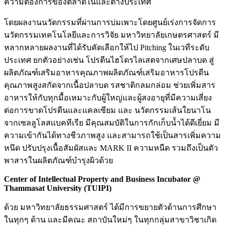
ความต้องการของตลาดในและต่างประเทศ
โดยผลงานนวัตกรรมที่ผ่านการบ่มเพาะโดยศูนย์เร่งการจัดการ
นวัตกรรมเทคโนโลยีและการวิจัย มหาวิทยาลัยเกษตรศาสตร์ มี
หลากหลายผลงานที่ได้รับคัดเลือกให้ไป Pitching ในเวทีระดับ
ประเทศ ยกตัวอย่างเช่น โปรตีนไฮโดรไลเสตจากเศษปลาบด สู่
ผลิตภัณฑ์เสริมอาหารคุณภาพผลิตภัณฑ์เสริมอาหารโปรตีน
คุณภาพสูงสกัดจากเนื้อปลาบด รสชาติกลมกล่อม ช่วยเพิ่มสาร
อาหารให้กับทุกมื้อเหมาะกับผู้ใหญ่และผู้สงอายุที่มีความเสี่ยง
ต่อการขาดโปรตีนและแคลเซียม และ นวัตกรรมเส้นใยนาโน
จากเซลลูโลสแบคทีเรีย มีคุณสมบัติในการกักเก็บน้ำได้ดีเยี่ยม มี
ความเข้ากันได้ทางชีวภาพสูง และสามารถใช้เป็นสารเพิ่มความ
หนึด ปรับปรุงเนื้อสัมผัสและ MARK II ความหนืด รวมถึงเป็นตัว
พาสารในผลิตภัณฑ์บำรุงผิวด้วย
Center of Intellectual Property and Business Incubator @
Thammasat University
(
TUIPI
)
ด้วย มหาวิทยาลัยธรรมศาสตร์ ได้มีการขยายตัวด้านการศึกษา
ในทุกๆ ด้าน และมีคณะ สถาบันใหม่ๆ ในทุกกลุ่มสาขาวิชาเกิด