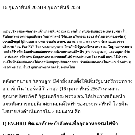
16 กุมภาพันธ์ 2024
19 กุมภาพันธ์ 2024
หน่วยบริหารและจัดการทุนด้านการเพิ่มความสามารถในการแข่งขันของประเทศ (บพข.) ใน
สังกัดกระทรวงการอุดมศึกษา วิทยาศาสตร์ วิจัยและนวัตกรรม (อว.) นำโดย รศ.ดร.ธงชัย สุ
วรรณสิชญน์ ผู้อำนวยการ บพข. ร่วมกับ สวทช. สอวช. สกสว. และ บพค. จัดงานแถลงข่าว
นโยบาย “อว. For EV” โดย นางสาวศุภมาส อิศรภัคดี รัฐมนตรีกระทรวง อว. ในฐานะกรรมการ
‘บอร์ดอีวี‘ เพื่อเดินหน้าแผนพัฒนาระบบนิเวศยานยนต์ไฟฟ้า (EV Ecosystem) และหนุนงบวิจัย
EV ทั้งระบบ เพื่อยกระดับอุตสาหกรรมยานยนต์ไฟฟ้าของประเทศ โดยงานนี้ บพข. ได้นำยาน
ยนต์ไฟฟ้าดัดแปลงภายใต้การสนับสนุนทุนวิจัยจาก บพข. ร่วมจัดแสดงภายในงาน ณ ห้องประชุ
มออดิเทอเรียม ชั้น 3 อุทยานวิทยาศาสตร์ประเทศไทย
หลังจากนายก ‘เศรษฐา‘ มีคำสั่งแต่งตั้งให้เพิ่มรัฐมนตรีกระทรวง
อว. เข้าใน ‘บอร์ดอีวี‘ ล่าสุด (16 กุมภาพันธ์ 2567) นางสาว
ศุภมาส อิศรภัคดี รัฐมนตรีกระทรวง อว. ได้ประกาศเดินหน้า
แผนพัฒนาระบบนิเวศยานยนต์ไฟฟ้าของประเทศทันที โดยมีน
โยบายเร่งดำเนินการใน 3 แผนงาน คือ
1) EV-HRD พัฒนาทักษะกำลังคนเพื่ออุตสาหกรรมไฟฟ้า