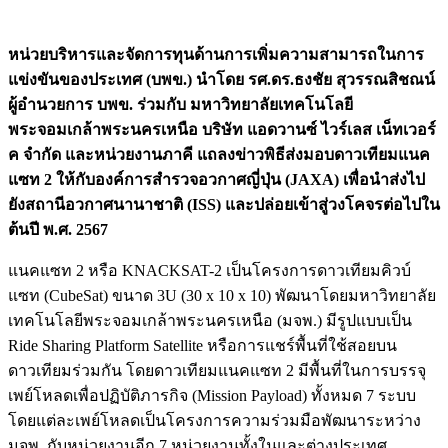
หน่วยบริหารและจัดการทุนด้านการเพิ่มความสามารถในการ
แข่งขันของประเทศ (บพข.) นำโดย รศ.ดร.ธงชัย สุวรรณสิชณน์
ผู้อำนวยการ บพข. ร่วมกับ มหาวิทยาลัยเทคโนโลยี
พระจอมเกล้าพระนครเหนือ บริษัท แอดวานซ์ ไวร์เลส เน็ทเวอร์
ค จำกัด และหน่วยงานภาคี แถลงข่าวพิธีส่งมอบดาวเทียมแนค
แซท 2 ให้กับองค์การสำรวจอวกาศญี่ปุ่น (JAXA) เพื่อนำส่งไป
ยังสถานีอวกาศนานาชาติ (ISS) และปล่อยเข้าสู่วงโคจรต่อไปใน
ต้นปี พ.ศ. 2567
แนคแซท 2 หรือ KNACKSAT-2 เป็นโครงการดาวเทียมคิวบ์
แซท (CubeSat) ขนาด 3U (30 x 10 x 10) พัฒนาโดยมหาวิทยาลัย
เทคโนโลยีพระจอมเกล้าพระนครเหนือ (มจพ.) มีรูปแบบเป็น
Ride Sharing Platform Satellite หรือการแชร์พื้นที่ใช้สอยบน
ดาวเทียมร่วมกัน โดยดาวเทียมแนคแซท 2 มีพื้นที่ในการบรรจุ
เพย์โหลดเพื่อปฏิบัติภารกิจ (Mission Payload) ทั้งหมด 7 ระบบ
โดยแต่ละเพย์โหลดเป็นโครงการความร่วมมือพัฒนาระหว่าง
มจพ. กับหน่วยงานอีก 7 หน่วยงานทั้งในและต่างประเทศ