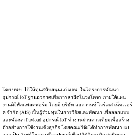
โดย บพข. ได้ให้ทุนสนับสนุนแก่ มจพ. ในโครงการพัฒนา
อุปกรณ์ IoT ฐานอวกาศเพื่อการสาธิตในวงโคจร ภายใต้แผน
งานดิจิทัลแพลตฟอร์ม โดยมี บริษัท แอดวานซ์ ไวร์เลส เน็ทเวอร์
ค จำกัด (AIS) เป็นผู้ร่วมทุนในการวิจัยและพัฒนา เพื่อออกแบบ
และพัฒนา Payload อุปกรณ์ IoT ทำงานผ่านดาวเทียมเพื่อสร้าง
ตัวอย่างการใช้งานเชิงธุรกิจ โดยคณะวิจัยได้ทำการพัฒนา IoT
ออกเป็น 2 เพย์โหลด หรืออุปกรณ์เพื่อปฏิบัติภารกิจ สาธิตการ