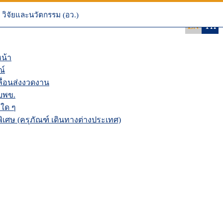
 NRIIS
นระบบ NRIIS
วิจัยและนวัตกรรม (อว.)
EN
TH
น้า
ณ์
่อนส่งงวดงาน
บพข.
ใด ๆ
เศษ (ครุภัณฑ์ เดินทางต่างประเทศ)