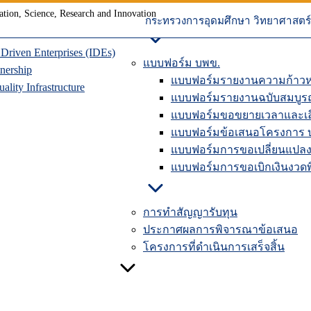
ุนเวียน
การปิดโครงการวิจัยในระบบ
าคมแห่งอนาคต
คู่มือรายงานความก้าวหน้าใ
กระทรวงการอุดมศึกษา วิทยาศาสตร์ 
riven Enterprises (IDEs)
แบบฟอร์ม บพข.
nership
แบบฟอร์มรายงานความก้าวห
lity Infrastructure
แบบฟอร์มรายงานฉบับสมบูร
แบบฟอร์มขอขยายเวลาและเลื
แบบฟอร์มข้อเสนอโครงการ 
แบบฟอร์มการขอเปลี่ยนแปลง
แบบฟอร์มการขอเบิกเงินงวดพิ
การทำสัญญารับทุน
ประกาศผลการพิจารณาข้อเสนอ
โครงการที่ดำเนินการเสร็จสิ้น