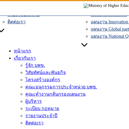
ผู้บริหาร
แผนงานเศรษฐกิจหม
Skip
ระเบียบ กฎหมาย
แผนงานระบบคมน
to
รายงานประจำปี
แผนงานโลจิสติกส์
content
ติดต่อเรา
แผนงาน Innovation D
แผนงาน Global part
แผนงาน National Qua
หน้าแรก
เกี่ยวกับเรา
รู้จัก บพข.
วิสัยทัศน์และพันธกิจ
โครงสร้างองค์กร
คณะอนุกรรมการประจำหน่วย บพข.
คณะทำงานกลั่นกรองแผนงาน
ผู้บริหาร
ระเบียบ กฎหมาย
รายงานประจำปี
ติดต่อเรา