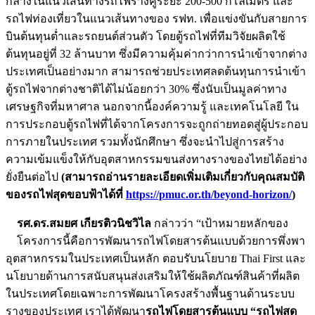
กลางในแนวเส้นทางรถไฟรางคู่ระยะ 200-500 กิโลเมตร และ
รถไฟท่องเที่ยวในแนวเส้นทางของ รฟท. เพื่อแข่งขันกับสายการ
บินต้นทุนต่ำและรถยนต์ส่วนตัว โดยตู้รถไฟที่ทีมวิจัยผลิตใช้
ต้นทุนอยู่ที่ 32 ล้านบาท ซึ่งมีความคุ้มค่ากว่าการนำเข้าจากต่าง
ประเทศเป็นอย่างมาก สามารถช่วยประเทศลดต้นทุนการนำเข้า
ตู้รถไฟจากต่างชาติได้ไม่น้อยกว่า 30% ซึ่งนับเป็นมูลค่าทาง
เศรษฐกิจที่มหาศาล นอกจากนี้องค์ความรู้ และเทคโนโลยี ใน
การประกอบตู้รถไฟที่ได้จากโครงการจะถูกถ่ายทอดสู่ผู้ประกอบ
การภายในประเทศ รวมทั้งนักศึกษา ซึ่งจะนำไปสู่การสร้าง
ความเข้มแข็งให้กับอุตสาหกรรมขนส่งทางรางของไทยได้อย่าง
ยั่งยืนต่อไป
(สามารถอ่านรายละเอียดเพิ่มเติมเกี่ยวกับคุณสมบัติ
ของรถไฟสุดขอบฟ้าได้ที่
https://pmuc.or.th/beyond-horizon/
)
รศ.ดร.สมยศ เกียรติวนิชวิไล
กล่าวว่า “เป้าหมายหลักของ
โครงการนี้คือการพัฒนารถไฟโดยสารต้นแบบด้วยการพึ่งพา
อุตสาหกรรมในประเทศเป็นหลัก ตอบรับนโยบาย Thai First และ
นโยบายด้านการสนับสนุนส่งเสริมให้ใช้ผลิตภัณฑ์สินค้าที่ผลิต
ในประเทศโดยเฉพาะการพัฒนาโครงสร้างพื้นฐานด้านระบบ
รางของประเทศ เราได้พัฒนา
รถไฟโดยสารต้นแบบ “รถไฟสุด