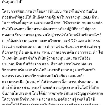
ต้นทุนต่อไป”
โครงการพัฒนารถไฟโดยสารต้นแบบ (รถไฟไทยทำ) นับเป็น
ตัวอย่างที่พิสูจน์ให้เห็นถึงความคุ้มค่าในการลงทุน R&D ด้าน
โครงสร้างพื้นฐานของประเทศที่ บพข. ให้การสนับสนุนและผลัก
ดันให้โครงการนี้สามารถพัฒนาจากห้องปฏิบัติการไปสู่การ
ทดสอบ รับรองมาตรฐาน จนไปสู่การนำไปโยชน์ในเชิงพาณิชย์
ภายใต้งบประมาณจากกองทุนวิทยาศาสตร์ วิจัยและนวัตกรรม
(ววน.) ของประเทศ ผ่านการทำงานร่วมกันของภาคส่วนต่าง ๆ
ทั้งภาครัฐ คือ บพข. และ รฟท. ภาคเอกชนคือ กิจการร่วมค้า ไซ
โนเจน-ปิ่นเพชร จำกัด ที่เป็นผู้ร่วมลงทุน และสถาบันวิจัย
ประกอบด้วย ทีมวิจัยจาก สจล. ที่ร่วมกับ สานักงานพัฒนา
วิทยาศาสตร์และเทคโนโลยีแห่งชาติ (สวทช.) มหาวิทยาลัย
นเรศวร (มน.) มหาวิทยาลัยเทคโนโลยีพระจอมเกล้า
พระนครเหนือ (มจพ.) ทำให้โครงการนี้สามารถประสบความ
สำเร็จได้ และสามารถสร้างองค์ความรู้และเทคโนโลยีให้เกิด
ขึ้นภายในประเทศ โดยได้มีการจดทรัพย์สินทางปัญญาที่เกิดจาก
โครงการแล้วจำนวน 7 ผลงาน และองค์ความรู้ เทคโนโลยี