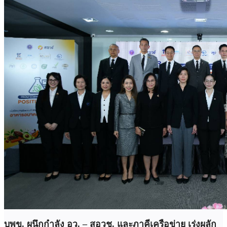
บพข. ผนึกกำลัง อว. – สอวช. และภาคีเครือข่าย เร่งผลัก