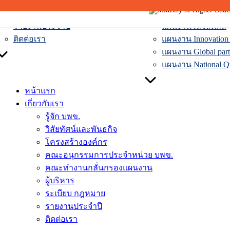
ผู้บริหาร
แผนงานเศรษฐกิจหม
Skip
ระเบียบ กฎหมาย
แผนงานระบบคมน
to
รายงานประจำปี
แผนงานโลจิสติกส์
content
ติดต่อเรา
แผนงาน Innovation D
แผนงาน Global part
แผนงาน National Qua
หน้าแรก
เกี่ยวกับเรา
รู้จัก บพข.
วิสัยทัศน์และพันธกิจ
โครงสร้างองค์กร
คณะอนุกรรมการประจำหน่วย บพข.
คณะทำงานกลั่นกรองแผนงาน
ผู้บริหาร
ระเบียบ กฎหมาย
รายงานประจำปี
ติดต่อเรา