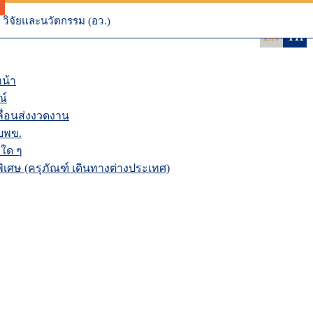
 NRIIS
นระบบ NRIIS
วิจัยและนวัตกรรม (อว.)
EN
TH
น้า
ณ์
่อนส่งงวดงาน
บพข.
ใด ๆ
เศษ (ครุภัณฑ์ เดินทางต่างประเทศ)