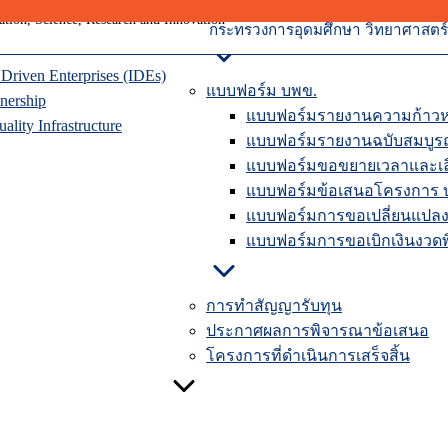
ุนเวียน
การปิดโครงการวิจัยในระบบ
าคมแห่งอนาคต
คู่มือรายงานความก้าวหน้าใ
กระทรวงการอุดมศึกษา วิทยาศาสตร์ 
riven Enterprises (IDEs)
แบบฟอร์ม บพข.
nership
แบบฟอร์มรายงานความก้าวห
lity Infrastructure
แบบฟอร์มรายงานฉบับสมบูร
แบบฟอร์มขอขยายเวลาและเลื
แบบฟอร์มข้อเสนอโครงการ 
แบบฟอร์มการขอเปลี่ยนแปลง
แบบฟอร์มการขอเบิกเงินงวดพิ
การทำสัญญารับทุน
ประกาศผลการพิจารณาข้อเสนอ
โครงการที่ดำเนินการเสร็จสิ้น