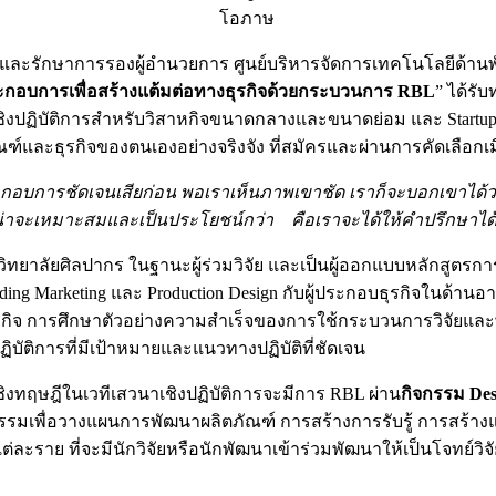
โอภาษ
 และรักษาการรองผู้อำนวยการ ศูนย์บริหารจัดการเทคโนโลยีด้านพ
ะกอบการเพื่อสร้างแต้มต่อทางธุรกิจด้วยกระบวนการ
RBL
” ได้รั
งปฏิบัติการสำหรับวิสาหกิจขนาดกลางและขนาดย่อม และ Startup ซ
์และธุรกิจของตนเองอย่างจริงจัง ที่สมัครและผ่านการคัดเลือกเม
อบการชัดเจนเสียก่อน พอเราเห็นภาพเขาชัด เราก็จะบอกเขาได้ว่า ส
่น่าจะเหมาะสมและเป็นประโยชน์กว่า คือเราจะได้ให้คำปรึกษาได
าลัยศิลปากร ในฐานะผู้ร่วมวิจัย และเป็นผู้ออกแบบหลักสูตรการสั
nding Marketing และ Production Design กับผู้ประกอบธุรกิจในด้
ทางธุรกิจ การศึกษาตัวอย่างความสำเร็จของการใช้กระบวนการวิจัย
บัติการที่มีเป้าหมายและแนวทางปฏิบัติที่ชัดเจน
งทฤษฎีในเวทีเสวนาเชิงปฏิบัติการจะมีการ RBL ผ่าน
กิจกรรม
Des
ีกิจกรรมเพื่อวางแผนการพัฒนาผลิตภัณฑ์ การสร้างการรับรู้ การสร้
ะราย ที่จะมีนักวิจัยหรือนักพัฒนาเข้าร่วมพัฒนาให้เป็นโจทย์วิจัย