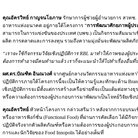
คุณอัครวิทย์ กาญจนโอภาษ
รักษาการผู้ช่วยผู้อำนวยการ สวทช.
อาหารแห่งอนาคต อยู่ภายใต้โครงการ “
การพัฒนาศักยภาพผู้ปร
สามารถในการแข่งขันของประเทศ (บพข.) เป็นกิจกรรมสัมมนาเชิ
ผลิต การตลาดและการลงทุน รวมถึงความมุ่งมั่นจะพัฒนาผลิตภัณฑ
“เราจะใช้กิจกรรมวิจัยเชิงปฏิบัติการ
RBL
มาทำให้ภาพของผู้ประก
ต้องการทำอาจมีคนทำมาแล้ว เราก็จะแนะนำให้ไปทำเรื่องอื่นที
ผศ.ดร.บัณฑิต อินณวงศ์
จากศูนย์กลางนวัตกรรมอาหารแห่งมหาวิทย
ปฏิบัติการภายใต้โครงการนี้จะเป็นให้ความรู้และทักษะด้าน Bra
เชิงปฏิบัติการจะมีตั้งแต่การสร้างเครือข่ายที่จะเป็นแต้มต่อ
หรือความต้องการของผู้ประกอบการมาพัฒนาเป็นโจทย์วิจัยเชิงปฏิ
คุณอั
ครวิทย์
หัวหน้าโครงการ กล่าวเสริมว่า หลังจากการอบรมเชิ
หรืออาหารฟังก์ชั่น (Functional Food) ที่ผ่านการคัดเลือก ได้ม
ปฏิบัติจริงจากตัวผลิตภัณฑ์หรือความต้องการของผู้ประกอบการแต่ล
การและนักวิจัยของ Food Innopolis ได้อย่างเต็มที่