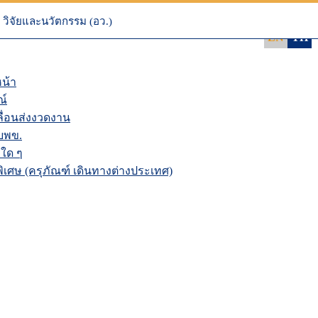
 NRIIS
นระบบ NRIIS
วิจัยและนวัตกรรม (อว.)
EN
TH
น้า
ณ์
่อนส่งงวดงาน
บพข.
ใด ๆ
เศษ (ครุภัณฑ์ เดินทางต่างประเทศ)