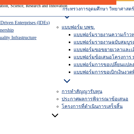
ุนเวียน
การปิดโครงการวิจัยในระบบ
าคมแห่งอนาคต
คู่มือรายงานความก้าวหน้าใ
กระทรวงการอุดมศึกษา วิทยาศาสตร์ 
riven Enterprises (IDEs)
แบบฟอร์ม บพข.
nership
แบบฟอร์มรายงานความก้าวห
lity Infrastructure
แบบฟอร์มรายงานฉบับสมบูร
แบบฟอร์มขอขยายเวลาและเลื
แบบฟอร์มข้อเสนอโครงการ 
แบบฟอร์มการขอเปลี่ยนแปลง
แบบฟอร์มการขอเบิกเงินงวดพิ
การทำสัญญารับทุน
ประกาศผลการพิจารณาข้อเสนอ
โครงการที่ดำเนินการเสร็จสิ้น