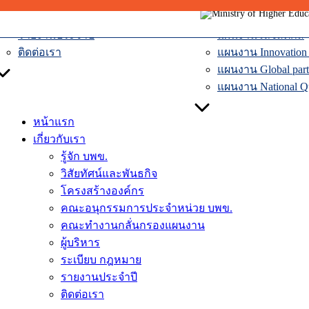
ผู้บริหาร
แผนงานเศรษฐกิจหม
Skip
ระเบียบ กฎหมาย
แผนงานระบบคมน
to
รายงานประจำปี
แผนงานโลจิสติกส์
content
ติดต่อเรา
แผนงาน Innovation D
แผนงาน Global part
แผนงาน National Qua
หน้าแรก
เกี่ยวกับเรา
รู้จัก บพข.
วิสัยทัศน์และพันธกิจ
โครงสร้างองค์กร
คณะอนุกรรมการประจำหน่วย บพข.
คณะทำงานกลั่นกรองแผนงาน
ผู้บริหาร
ระเบียบ กฎหมาย
รายงานประจำปี
ติดต่อเรา