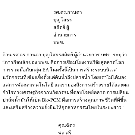
รศ.ดร.กานดา
บุญโสธร
สถิตย์ ผู้
อำนวยการ
บพข.
ด้าน รศ.ดร.กานดา บุญโสธรสถิตย์ ผู้อำนวยการ บพข. ระบุว่า
“ภารกิจหลักของ บพข. คือการเชื่อมโยงงานวิจัยสู่ตลาดโลก
การร่วมมือกับกลุ่ม EA ในครั้งนี้เป็นการสร้างระบบนิเวศ
นวัตกรรมที่เข้มแข็งตั้งแต่ต้นน้ำถึงปลายน้ำ โดยเราไม่ได้มอง
แค่การพัฒนาเทคโนโลยี แต่เรามองถึงการสร้างรายได้และผล
กำไรทางเศรษฐกิจจากนวัตกรรมที่ตอบโจทย์ตลาด การเปลี่ยน
ปาล์มน้ำมันให้เป็น Bio-PCM คือการสร้างคุณภาพชีวิตที่ดีขึ้น
และเสริมสร้างความยั่งยืนให้อุตสาหกรรมไทยในระยะยาว”
คุณฉัตร
พล ศรี