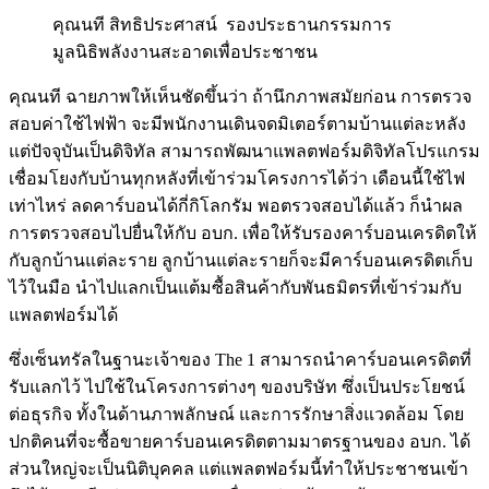
คุณนที สิทธิประศาสน์ รองประธานกรรมการ
มูลนิธิพลังงานสะอาดเพื่อประชาชน
คุณนที ฉายภาพให้เห็นชัดขึ้นว่า ถ้านึกภาพสมัยก่อน การตรวจ
สอบค่าใช้ไฟฟ้า จะมีพนักงานเดินจดมิเตอร์ตามบ้านแต่ละหลัง
แต่ปัจจุบันเป็นดิจิทัล สามารถพัฒนาแพลตฟอร์มดิจิทัลโปรแกรม
เชื่อมโยงกับบ้านทุกหลังที่เข้าร่วมโครงการได้ว่า เดือนนี้ใช้ไฟ
เท่าไหร่ ลดคาร์บอนได้กี่กิโลกรัม พอตรวจสอบได้แล้ว ก็นำผล
การตรวจสอบไปยื่นให้กับ อบก. เพื่อให้รับรองคาร์บอนเครดิตให้
กับลูกบ้านแต่ละราย ลูกบ้านแต่ละรายก็จะมีคาร์บอนเครดิตเก็บ
ไว้ในมือ นำไปแลกเป็นแต้มซื้อสินค้ากับพันธมิตรที่เข้าร่วมกับ
แพลตฟอร์มได้
ซึ่งเซ็นทรัลในฐานะเจ้าของ The 1 สามารถนำคาร์บอนเครดิตที่
รับแลกไว้ ไปใช้ในโครงการต่างๆ ของบริษัท ซึ่งเป็นประโยชน์
ต่อธุรกิจ ทั้งในด้านภาพลักษณ์ และการรักษาสิ่งแวดล้อม โดย
ปกติคนที่จะซื้อขายคาร์บอนเครดิตตามมาตรฐานของ อบก. ได้
ส่วนใหญ่จะเป็นนิติบุคคล แต่แพลตฟอร์มนี้ทำให้ประชาชนเข้า