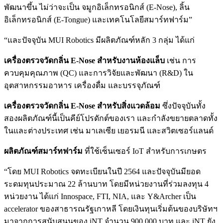
พัฒนาขึ้น ไม่ว่าจะเป็น จมูกอิเล็กทรอนิกส์ (E-Nose), ลิ้น
อิเล็กทรอนิกส์ (E-Tongue) และเทคโนโลยีสมาร์ทฟาร์ม”
“และปัจจุบัน MUI Robotics มีผลิตภัณฑ์หลัก 3 กลุ่ม ได้แก่
เครื่องตรวจวัดกลิ่น E-Nose สำหรับงานห้องแล็บ
เช่น การ
ควบคุมคุณภาพ (QC) และการวิจัยและพัฒนา (R&D) ใน
อุตสาหกรรมอาหาร เครื่องดื่ม และบรรจุภัณฑ์
เครื่องตรวจวัดกลิ่น E-Nose สำหรับสิ่งแวดล้อม
ซึ่งปัจจุบันทั้ง
สองผลิตภัณฑ์นี้เป็นคีย์โปรดักต์ของเรา และกำลังขยายตลาดทั้ง
ในและต่างประเทศ เช่น มาเลเซีย เยอรมนี และสวิตเซอร์แลนด์
ผลิตภัณฑ์สมาร์ทฟาร์ม
ที่ใช้เซ็นเซอร์ IoT สำหรับการเกษตร
“โดย MUI Robotics จดทะเบียนในปี 2564 และปัจจุบันมียอด
ระดมทุนประมาณ 22 ล้านบาท โดยมีหน่วยงานที่ร่วมลงทุน 4
หน่วยงาน ได้แก่ Innospace, FTI, NIA, และ Y&Archer เป็น
accelerator ของสาธารณรัฐเกาหลี โดยเงินทุนเริ่มต้นของบริษัทฯ
มาจากการสนับสนุนของ iNT จำนวน 900,000 บาท และ iNT ยัง