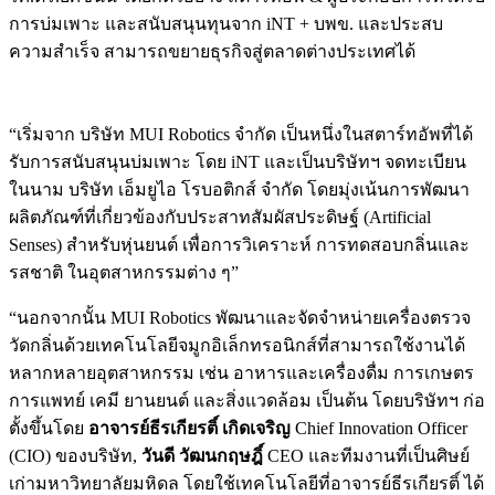
การบ่มเพาะ และสนับสนุนทุนจาก iNT + บพข. และประสบ
ความสำเร็จ สามารถขยายธุรกิจสู่ตลาดต่างประเทศได้
“เริ่มจาก บริษัท MUI Robotics จำกัด เป็นหนึ่งในสตาร์ทอัพที่ได้
รับการสนับสนุนบ่มเพาะ โดย iNT และเป็นบริษัทฯ จดทะเบียน
ในนาม บริษัท เอ็มยูไอ โรบอติกส์ จำกัด โดยมุ่งเน้นการพัฒนา
ผลิตภัณฑ์ที่เกี่ยวข้องกับประสาทสัมผัสประดิษฐ์ (Artificial
Senses) สำหรับหุ่นยนต์ เพื่อการวิเคราะห์ การทดสอบกลิ่นและ
รสชาติ ในอุตสาหกรรมต่าง ๆ”
“นอกจากนั้น MUI Robotics พัฒนาและจัดจำหน่ายเครื่องตรวจ
วัดกลิ่นด้วยเทคโนโลยีจมูกอิเล็กทรอนิกส์ที่สามารถใช้งานได้
หลากหลายอุตสาหกรรม เช่น อาหารและเครื่องดื่ม การเกษตร
การแพทย์ เคมี ยานยนต์ และสิ่งแวดล้อม เป็นต้น โดยบริษัทฯ ก่อ
ตั้งขึ้นโดย
อาจารย์ธีรเกียรติ์ เกิดเจริญ
Chief Innovation Officer
(CIO) ของบริษัท,
วันดี วัฒนกฤษฎิ์
CEO และทีมงานที่เป็นศิษย์
เก่ามหาวิทยาลัยมหิดล โดยใช้เทคโนโลยีที่อาจารย์ธีรเกียรติ์ ได้