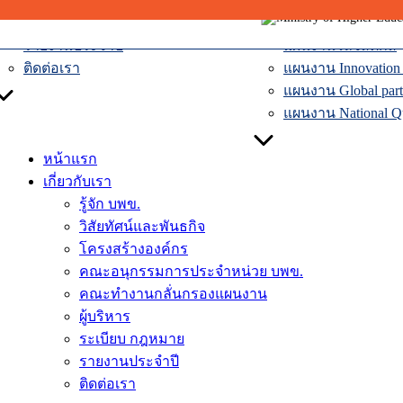
ผู้บริหาร
แผนงานเศรษฐกิจหม
Skip
ระเบียบ กฎหมาย
แผนงานระบบคมน
to
รายงานประจำปี
แผนงานโลจิสติกส์
content
ติดต่อเรา
แผนงาน Innovation D
แผนงาน Global part
แผนงาน National Qua
หน้าแรก
เกี่ยวกับเรา
รู้จัก บพข.
วิสัยทัศน์และพันธกิจ
โครงสร้างองค์กร
คณะอนุกรรมการประจำหน่วย บพข.
คณะทำงานกลั่นกรองแผนงาน
ผู้บริหาร
ระเบียบ กฎหมาย
รายงานประจำปี
ติดต่อเรา