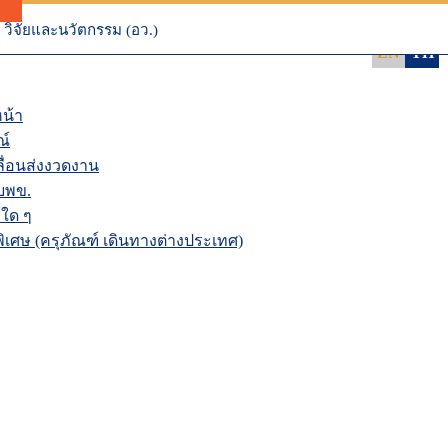
 NRIIS
นระบบ NRIIS
วิจัยและนวัตกรรม (อว.)
EN
TH
น้า
ณ์
่อนส่งงวดงาน
บพข.
ใด ๆ
เศษ (ครุภัณฑ์ เดินทางต่างประเทศ)