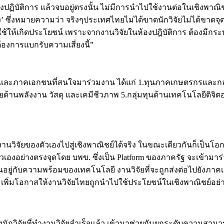
ในห้องปฏิบัติการ แล้วจบอยู่ตรงนั้น ไม่มีการนำไปใช้งานต่อในเช
’ ซึ่งหมายความว่า จริงๆประเทศไทยไม่ได้ขาดนักวิจัยไม่ได้ขาดจุดเ
งมาใช้ให้เกิดประโยชน์ เพราะจากงานวิจัยในห้องปฎิบัติการ ต้องม
ต้องการแบกรับความเสี่ยงนี้”
ยวชาญและภาคเอกชนที่สนใจมาร่วมงาน ได้แก่ 1.ทุนภาคเกษตรกรและกลุ่
ัยด้านพลังงาน วัสดุ และเคมีชีวภาพ 5.กลุ่มทุนด้านเทคโนโลยีดิจิตอ
งานวิจัยของตัวเองไปสู่เชิงพาณิชย์ได้จริง ในขณะเดียวกันก็เป็
งตัวเองอย่างตรงจุดโดย บพข. ซึ่งเป็น Platform ของภาครัฐ จะเข
้นอยู่กับความพร้อมของเทคโนโลยี งานวิจัยที่จะถูกส่งต่อไปยังภาค
ิ่มโอกาสให้งานวิจัยไทยถูกนำไปใช้ประโยชน์ในเชิงพาณิชย์อย่าง
งนักวิจัยที่ทำงานวิจัยสำเร็จแล้ว เข้ามาช่วยกันยกระดับความสา