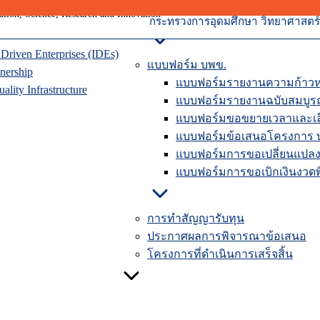
ุนเวียน
การปิดโครงการวิจัยในระบบ
าคมแห่งอนาคต
คู่มือรายงานความก้าวหน้าใ
กระทรวงการอุดมศึกษา วิทยาศาสตร์ 
riven Enterprises (IDEs)
แบบฟอร์ม บพข.
nership
แบบฟอร์มรายงานความก้าวห
lity Infrastructure
แบบฟอร์มรายงานฉบับสมบูร
แบบฟอร์มขอขยายเวลาและเลื
แบบฟอร์มข้อเสนอโครงการ 
แบบฟอร์มการขอเปลี่ยนแปลง
แบบฟอร์มการขอเบิกเงินงวดพิ
การทำสัญญารับทุน
ประกาศผลการพิจารณาข้อเสนอ
โครงการที่ดำเนินการเสร็จสิ้น