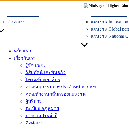
ผู้บริหาร
แผนงานเศรษฐกิจหม
Skip
ระเบียบ กฎหมาย
แผนงานระบบคมน
to
รายงานประจำปี
แผนงานโลจิสติกส์
content
ติดต่อเรา
แผนงาน Innovation D
แผนงาน Global part
แผนงาน National Qua
หน้าแรก
เกี่ยวกับเรา
รู้จัก บพข.
วิสัยทัศน์และพันธกิจ
โครงสร้างองค์กร
คณะอนุกรรมการประจำหน่วย บพข.
คณะทำงานกลั่นกรองแผนงาน
ผู้บริหาร
ระเบียบ กฎหมาย
รายงานประจำปี
ติดต่อเรา