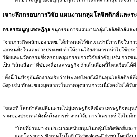
เจาะลึกกรอบการวิจัย แผนงานกลุ่มโลจิสติกส์และระ
ดร.ธรรมนูญ เฮงษฎีกุล
อนุกรรมการแผนงานกลุ่มโลจิสติกส์และร
“จากภารกิจหลักของ บพข. ได้กำหนดไว้ชัดเจนว่ามีภารกิจในการ
เอกชนทั้งในและต่างประเทศ ทำให้งานวิจัยสามารถนำไปใช้ประโยช
วิจัยและนวัตกรรมซึ่งครอบคลุมกรอบการวิจัยสำคัญ เช่น การขนส
เป็น “เส้นเลือด” ที่ขับเคลื่อนเศรษฐกิจ ถ้าเส้นเลือดนี้ไหลเวียนได
“ทั้งนี้ ในปัจจุบันต้องยอมรับว่าประเทศไทยยังมีต้นทุนโลจิสติกส์
Gap เช่น ทักษะของบุคลากรในภาคอุตสาหกรรมนี้ยังคงไม่ได้รั
“ขณะที่ โลกกำลังเปลี่ยนผ่านไปสู่เศรษฐกิจสีเขียว เศรษฐกิจหมุนเว
รวมของประเทศ ดังนั้นในการทำงานวิจัย การวิเคราะห์ จึงไม่มี
“โดยที่ผ่านมา งบประมาณสนับสนุนในกลุ่มโลจิสติกส์และระบ
และโครงการเชิงเทคโนโลยี (Technology-Driven) โดยมีงบปร