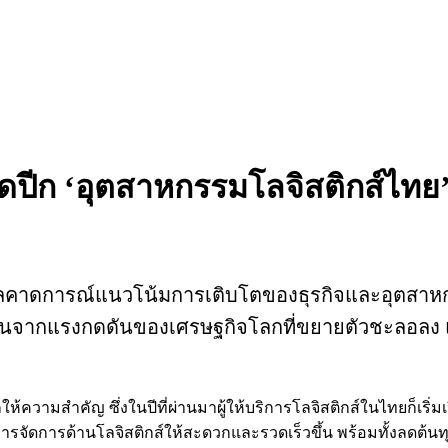
ีก ‘อุตสาหกรรมโลจิสติกส์ไทย’ เช
ยผลคาดการณ์แนวโน้มการเติบโตของธุรกิจและอุตสาหกร
ูงขึ้นจากแรงกดดันของเศรษฐกิจโลกที่ขยายตัวชะลอลง 
โลกให้ความสำคัญ ซึ่งในปีที่ผ่านมาผู้ให้บริการโลจิสติกส์ในไทยก็เริ่ม
หารจัดการด้านโลจิสติกส์ให้สะดวกและรวดเร็วขึ้น พร้อมทั้งลดต้น