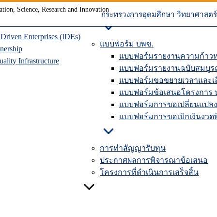
ุนเวียน
การปิดโครงการวิจัยในระบบ
าคมแห่งอนาคต
คู่มือรายงานความก้าวหน้าใ
กระทรวงการอุดมศึกษา วิทยาศาสตร์ 
riven Enterprises (IDEs)
แบบฟอร์ม บพข.
nership
แบบฟอร์มรายงานความก้าวห
lity Infrastructure
แบบฟอร์มรายงานฉบับสมบูร
แบบฟอร์มขอขยายเวลาและเลื
แบบฟอร์มข้อเสนอโครงการ 
แบบฟอร์มการขอเปลี่ยนแปลง
แบบฟอร์มการขอเบิกเงินงวดพิ
การทำสัญญารับทุน
ประกาศผลการพิจารณาข้อเสนอ
โครงการที่ดำเนินการเสร็จสิ้น