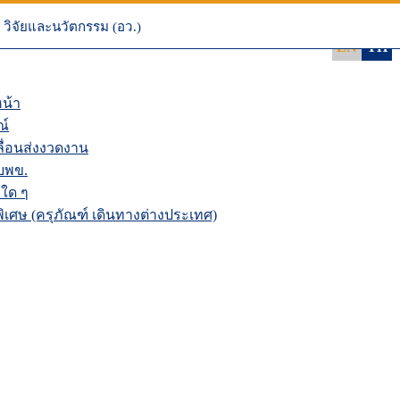
 NRIIS
นระบบ NRIIS
วิจัยและนวัตกรรม (อว.)
EN
TH
น้า
ณ์
่อนส่งงวดงาน
บพข.
ใด ๆ
เศษ (ครุภัณฑ์ เดินทางต่างประเทศ)