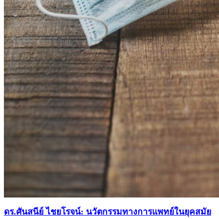
ดร.ศันสนีย์ ไชยโรจน์: นวัตกรรมทางการแพทย์ในยุคสมัย