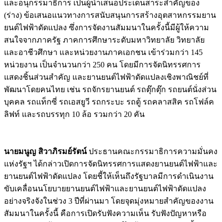
และอนุกรรมาธิการ เป็นผู้นำเสนอประเด็นสาระสำคัญของ
(ร่าง) ข้อเสนอแนวทางการสนับสนุนการสร้างอุตสาหกรรมยาน
ยนต์ไฟฟ้าดัดแปลง ซึ่งการจัดงานสัมมนาในครั้งนี้มีผู้ให้ความ
สนใจจากภาครัฐ ภาคการศึกษาระดับมหาวิทยาลัย วิทยาลัย
และอาชีวศึกษา และหน่วยงานภาคเอกชน เข้าร่วมกว่า 145
หน่วยงาน เป็นจำนวนกว่า 250 คน โดยมีการจัดนิทรรศการ
แสดงชิ้นส่วนสำคัญ และยานยนต์ไฟฟ้าดัดแปลงเชิงพาณิชย์ที่
พัฒนาโดยคนไทย เช่น รถจักรยานยนต์ รถตุ๊กตุ๊ก รถยนต์นั่งส่วน
บุคคล รถแท็กซี่ รถเอสยูวี รถกระบะ รถตู้ รถคลาสสิค รถโฟล์ค
ลิฟท์ และรถบรรทุก 10 ล้อ รวมกว่า 20 คัน
นายมนูญ สิวาภิรมย์รัตน์
ประธานคณะกรรมาธิการความมั่นคง
แห่งรัฐฯ ได้กล่าวเปิดการจัดนิทรรศการแสดงยานยนต์ไฟฟ้าและ
ยานยนต์ไฟฟ้าดัดแปลง โดยชี้ให้เห็นถึงรัฐบาลมีการดำเนินงาน
ขับเคลื่อนนโยบายยานยนต์ไฟฟ้าและยานยนต์ไฟฟ้าดัดแปลง
อย่างจริงจังในช่วง 3 ปีที่ผ่านมา โดยจุดมุ่งหมายสำคัญของงาน
สัมมนาในครั้งนี้ คือการเปิดรับฟังความเห็น รับฟังปัญหาหรือ