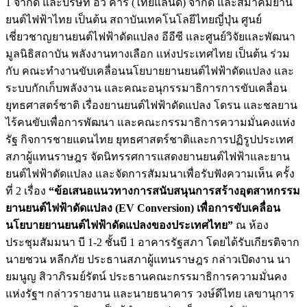
1 จำกัด และบริษัท อีวี คาร์ (ไทยแลนด์) จำกัด และสมาคมยาน
ยนต์ไฟฟ้าไทย เป็นต้น สถาบันเทคโนโลยีไทยญี่ปุ่น ศูนย์
เชี่ยวชาญยานยนต์ไฟฟ้าดัดแปลง อีอีซี และศูนย์วิจัยเเละพัฒนา
มูลนิธิสถาบัน พลังงานทางเลือก เเห่งประเทศไทย เป็นต้น ร่วม
กับ คณะทำงานขับเคลื่อนนโยบายยานยนต์ไฟฟ้าดัดแปลง และ
ระบบกักเก็บพลังงาน และคณะอนุกรรมาธิการการขับเคลื่อน
ยุทธศาสตร์ชาติ เรื่องยานยนต์ไฟฟ้าดัดแปลง โดรน และชลยาน
ไร้คนขับเพื่อการพัฒนา และคณะกรรมาธิการความมั่นคงแห่ง
รัฐ กิจการชายแดนไทย ยุทธศาสตร์ชาติและการปฏิรูปประเทศ
สภาผู้แทนราษฎร จัดนิทรรศการแสดงยานยนต์ไฟฟ้าและยาน
ยนต์ไฟฟ้าดัดแปลง และจัดการสัมมนาเพื่อรับฟังความเห็น ครั้ง
ที่ 2 เรื่อง
“ข้อเสนอแนวทางการสนับสนุนการสร้างอุตสาหกรรม
ยานยนต์ไฟฟ้าดัดแปลง (EV Conversion) เพื่อการขับเคลื่อน
นโยบายยานยนต์ไฟฟ้าดัดแปลงของประเทศไทย”
ณ ห้อง
ประชุมสัมมนา บี 1-2 ชั้นบี 1 อาคารรัฐสภา โดยได้รับเกียรติจาก
นายชวน หลีกภัย ประธานสภาผู้แทนราษฎร กล่าวเปิดงาน นา
ยมนูญ สิวาภิรมย์รัตน์ ประธานคณะกรรมาธิการความมั่นคง
แห่งรัฐฯ กล่าวรายงาน และนายธนาคาร วงษ์ดีไทย เลขานุการ