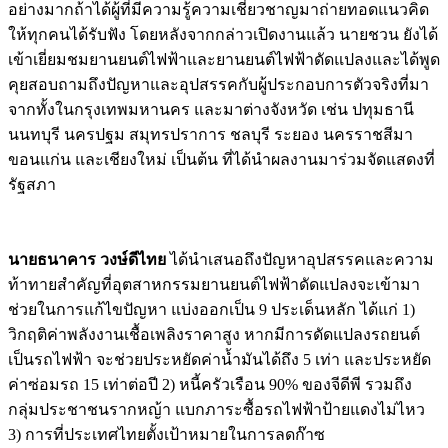
อย่างมากถ้าได้ผู้ที่มีความรู้ความเชี่ยวชาญมาถ่ายทอดแนวคิด
ให้ทุกคนได้รับฟัง โดยหลังจากกล่าวเปิดงานแล้ว นายชวน ยังได้
เข้าเยี่ยมชมยานยนต์ไฟฟ้าและยานยนต์ไฟฟ้าดัดแปลงและได้พูด
คุยสอบถามถึงปัญหาและอุปสรรคกับผู้ประกอบการตัวจริงที่มา
จากทั้งในกรุงเทพมหานคร และมาต่างจังหวัด เช่น ปทุมธานี
นนทบุรี นครปฐม สมุทรปราการ ชลบุรี ระยอง นครราชสีมา
ขอนแก่น และเชียงใหม่ เป็นต้น ที่ได้นำผลงานมาร่วมจัดแสดงที่
รัฐสภา
นายธนาคาร วงษ์ดีไทย
ได้นำเสนอถึงปัญหาอุปสรรคและความ
ท้าทายสำคัญที่อุตสาหกรรมยานยนต์ไฟฟ้าดัดแปลงจะเข้ามา
ช่วยในการแก้ไขปัญหา แบ่งออกเป็น 9 ประเด็นหลัก ได้แก่ 1)
วิกฤติค่าพลังงานเชื้อเพลิงราคาสูง หากมีการดัดแปลงรถยนต์
เป็นรถไฟฟ้า จะช่วยประหยัดค่าน้ำมันได้ถึง 5 เท่า และประหยัด
ค่าซ่อมรถ 15 เท่าต่อปี 2) หนี้ครัวเรือน 90% ของจีดีพี รวมถึง
กลุ่มประชาชนรากหญ้า แบกภาระซื้อรถไฟฟ้าป้ายแดงไม่ไหว
3) การที่ประเทศไทยตั้งเป้าหมายในการลดก๊าซ