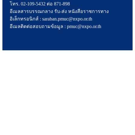
โทร. 02-109-5432 ต่อ 871-898
อีเมลสารบรรณกลาง รับ-ส่ง หนังสือราชการทาง
อิเล็กทรอนิกส์ : saraban.pmuc@nxpo.or.th
อีเมลติดต่อสอบถามข้อมูล : pmuc@nxpo.or.th
ทุนวิจัย
เกณฑ์การพิจารณาโครงการ
ข่าวประชาสัมพันธ์
ผลงานเด่น
ร่วมทุนกับเรา
ร่วมงานกับเรา
ร้องเรียนหรือข้อเสนอแนะ
แผนผังเว็บไซต์
สำหรับพนักงาน/บุคลากร