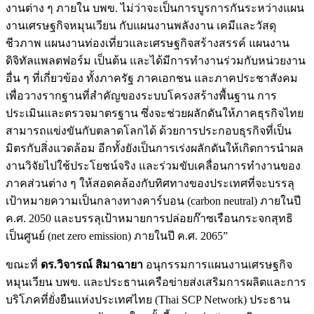
งานต่าง ๆ ภายใน บพข. ไม่ว่าจะเป็นการบูรการกันระหว่างแผน
งานเศรษฐกิจหมุนเวียน กับแผนงานพลังงาน เคมีและวัสดุ
ชีวภาพ แผนงานท่องเที่ยวและเศรษฐกิจสร้างสรรค์ แผนงาน
ดิจิทัลแพลตฟอร์ม เป็นต้น และได้มีการทำงานร่วมกับหน่วยงาน
อื่น ๆ ที่เกี่ยวข้อง ทั้งภาครัฐ ภาคเอกชน และภาคประชาสังคม
เพื่อวางรากฐานที่สำคัญของระบบโครงสร้างพื้นฐาน การ
ประเมินและตรวจมาตรฐาน ซึ่งจะช่วยผลักดันให้ภาคธุรกิจไทย
สามารถแข่งขันกับตลาดโลกได้ ด้วยการประกอบธุรกิจที่เป็น
มิตรกับสิ่งแวดล้อม อีกทั้งยังเป็นการเร่งผลักดันให้เกิดการนำผล
งานวิจัยไปใช้ประโยชน์จริง และร่วมขับเคลื่อนการทำงานของ
ภาคส่วนต่าง ๆ ให้สอดคล้องกับทิศทางของประเทศที่จะบรรลุ
เป้าหมายความเป็นกลางทางคาร์บอน (carbon neutral) ภายในปี
ค.ศ. 2050 และบรรลุเป้าหมายการปล่อยก๊าซเรือนกระจกสุทธิ
เป็นศูนย์ (net zero emission) ภายในปี ค.ศ. 2065”
ขณะที่
ดร.วิจารณ์ สิมาฉายา
อนุกรรมการแผนงานเศรษฐกิจ
หมุนเวียน บพข. และประธานเครือข่ายส่งเสริมการผลิตและการ
บริโภคที่ยั่งยืนแห่งประเทศไทย (Thai SCP Network) ประธาน