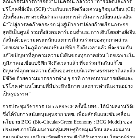
คณะกรรมการการจัดงานในครั้งนี้ กล่าวว่า “การผลิตและการ
บริโภคที่ยั่งยืน (SCP) ร่วมกับแนวคิดเรื่องเศรษฐกิจมุนเวียน (CE)
เป็นทั้งแนวทางระดับสากล และการดำเนินการเปลี่ยนแปลงอัน
นำไปสู่การลดก๊าซกระจก มุ่งสู่เป้าการปล่อยก๊าซเรือนกระจก
สุทธิเป็นศูนย์ รวมทั้งสังคมคาร์บอนต่ำและการเติบโตอย่างยั่งยืน
ดังนั้นด้วยความตระหนักและการมีส่วนร่วมของทุกภาคส่วน
โดยเฉพาะในภูมิภาคเอเชียแปซิฟิก จึงถึงเวลาแล้ว ที่จะร่วมกัน
แก้ไขปัญหาที่คุกคามความยั่งยืนของทุกภาคส่วน โดยเฉพาะใน
ภูมิภาคเอเชียแปซิฟิก จึงถึงเวลาแล้ว ที่จะร่วมกันกันแก้ไข
ปัญหาที่คุกคามความยั่งยืนของระบบนิเวศทางธรรมชาติและสิ่ง
มีชีวิต ด้วยความมาตรการต่าง ๆ อาทิ การทบทวนการผลิตและ
บริโภค ผ่านนโยบายที่มีประสิทธิภาพ และการดำเนินงานอย่าง
เป็นรูปธรรม”
การประชุมวิชาการ 16th APRSCP ครั้งนี้ บพข. ได้นำผลงานวิจัย
ซึ่งได้รับการสนับสนุนทุนจาก บพข. เพื่อผลักดันและขับเคลื่อน
นโยบาย BCG (Bio-Circular-Green Economy : BCG Model) ของ
ประเทศ ภายใต้แผนงานกลุ่มเศรษฐกิจหมุนเวียน และแผนงาน
กลุ่มพลังงาน เคมีและวัสดุชีวภาพ ซึ่งได้รับความสนใจจากผู้ร่วม