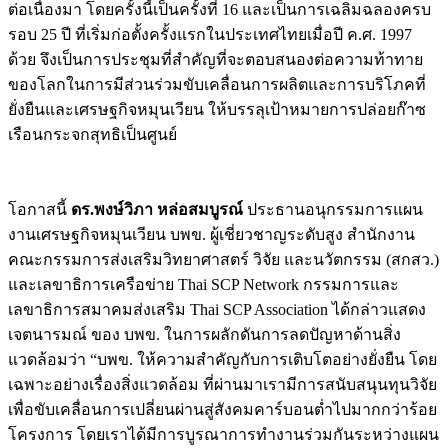
ต่อเนื่องมา โดยครั้งนี้เป็นครั้งที่ 16 และเป็นการเฉลิมฉลองครบ
รอบ 25 ปี ที่เริ่มก่อตั้งครั้งแรกในประเทศไทยเมื่อปี ค.ศ. 1997
ด้วย จึงเป็นการประชุมที่สำคัญที่จะตอบสนองต่อความท้าทาย
ของโลกในการมีส่วนร่วมขับเคลื่อนการผลิตและการบริโภคที่
ยั่งยืนและเศรษฐกิจหมุนเวียน ให้บรรลุเป้าหมายการปล่อยก๊าซ
เรือนกระจกสุทธิเป็นศูนย์
โอกาสนี้
ดร.พงษ์วิภา หล่อสมบูรณ์
ประธานอนุกรรมการแผน
งานเศรษฐกิจหมุนเวียน บพข. ผู้เชี่ยวชาญระดับสูง สำนักงาน
คณะกรรมการส่งเสริมวิทยาศาสตร์ วิจัย และนวัตกรรม (สกสว.)
และเลขาธิการเครือข่าย Thai SCP Network กรรมการและ
เลขาธิการสมาคมส่งเสริม Thai SCP Association ได้กล่าวแสดง
เจตนารมณ์ ของ บพข. ในการผลักดันการลดปัญหาด้านสิ่ง
แวดล้อมว่า “บพข. ให้ความสำคัญกับการเติบโตอย่างยั่งยืน โดย
เฉพาะอย่างเรื่องสิ่งแวดล้อม ที่ผ่านมาเรามีการสนับสนุนทุนวิจัย
เพื่อขับเคลื่อนการเปลี่ยนผ่านสู่สังคมคาร์บอนต่ำไปมากกว่าร้อย
โครงการ โดยเราได้มีการบูรณาการทำงานร่วมกันระหว่างแผน