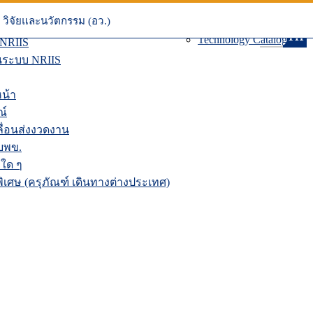
 บพข.
วิดีโอ
วิจัยและนวัตกรรม (อว.)
น บพข.
อินโฟกราฟิก
EN
TH
Technology Catalog
 NRIIS
นระบบ NRIIS
น้า
ณ์
่อนส่งงวดงาน
บพข.
ใด ๆ
เศษ (ครุภัณฑ์ เดินทางต่างประเทศ)