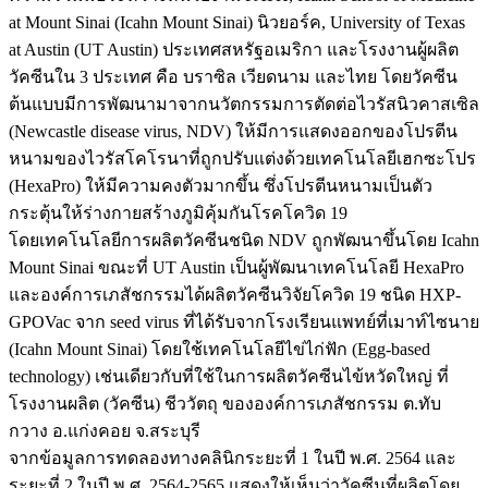
at Mount Sinai (Icahn Mount Sinai) นิวยอร์ค, University of Texas
at Austin (UT Austin) ประเทศสหรัฐอเมริกา และโรงงานผู้ผลิต
วัคซีนใน 3 ประเทศ คือ บราซิล เวียดนาม และไทย โดยวัคซีน
ต้นแบบมีการพัฒนามาจากนวัตกรรมการตัดต่อไวรัสนิวคาสเซิล
(Newcastle disease virus, NDV) ให้มีการแสดงออกของโปรตีน
หนามของไวรัสโคโรนาที่ถูกปรับแต่งด้วยเทคโนโลยีเฮกซะโปร
(HexaPro) ให้มีความคงตัวมากขึ้น ซึ่งโปรตีนหนามเป็นตัว
กระตุ้นให้ร่างกายสร้างภูมิคุ้มกันโรคโควิด 19
โดยเทคโนโลยีการผลิตวัคซีนชนิด NDV ถูกพัฒนาขึ้นโดย Icahn
Mount Sinai ขณะที่ UT Austin เป็นผู้พัฒนาเทคโนโลยี HexaPro
และองค์การเภสัชกรรมได้ผลิตวัคซีนวิจัยโควิด 19 ชนิด HXP-
GPOVac จาก seed virus ที่ได้รับจากโรงเรียนแพทย์ที่เมาท์ไซนาย
(Icahn Mount Sinai) โดยใช้เทคโนโลยีไข่ไก่ฟัก (Egg-based
technology) เช่นเดียวกับที่ใช้ในการผลิตวัคซีนไข้หวัดใหญ่ ที่
โรงงานผลิต (วัคซีน) ชีววัตถุ ขององค์การเภสัชกรรม ต.ทับ
กวาง อ.แก่งคอย จ.สระบุรี
จากข้อมูลการทดลองทางคลินิกระยะที่ 1 ในปี พ.ศ. 2564 และ
ระยะที่ 2 ในปี พ.ศ. 2564-2565 แสดงให้เห็นว่าวัคซีนที่ผลิตโดย