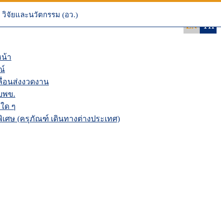
 NRIIS
นระบบ NRIIS
วิจัยและนวัตกรรม (อว.)
EN
TH
น้า
ณ์
่อนส่งงวดงาน
บพข.
ใด ๆ
เศษ (ครุภัณฑ์ เดินทางต่างประเทศ)