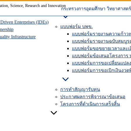
ุนเวียน
การปิดโครงการวิจัยในระบบ
าคมแห่งอนาคต
คู่มือรายงานความก้าวหน้าใ
กระทรวงการอุดมศึกษา วิทยาศาสตร์ 
riven Enterprises (IDEs)
แบบฟอร์ม บพข.
nership
แบบฟอร์มรายงานความก้าวห
lity Infrastructure
แบบฟอร์มรายงานฉบับสมบูร
แบบฟอร์มขอขยายเวลาและเลื
แบบฟอร์มข้อเสนอโครงการ 
แบบฟอร์มการขอเปลี่ยนแปลง
แบบฟอร์มการขอเบิกเงินงวดพิ
การทำสัญญารับทุน
ประกาศผลการพิจารณาข้อเสนอ
โครงการที่ดำเนินการเสร็จสิ้น