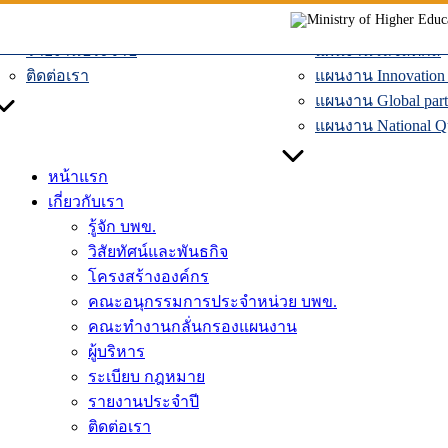
ผู้บริหาร
แผนงานเศรษฐกิจหม
Skip
ระเบียบ กฎหมาย
แผนงานระบบคมน
to
รายงานประจำปี
แผนงานโลจิสติกส์
content
ติดต่อเรา
แผนงาน Innovation D
แผนงาน Global part
แผนงาน National Qua
หน้าแรก
เกี่ยวกับเรา
รู้จัก บพข.
วิสัยทัศน์และพันธกิจ
โครงสร้างองค์กร
คณะอนุกรรมการประจำหน่วย บพข.
คณะทำงานกลั่นกรองแผนงาน
ผู้บริหาร
ระเบียบ กฎหมาย
รายงานประจำปี
ติดต่อเรา