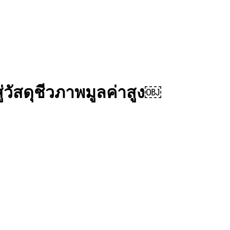
วัสดุชีวภาพมูลค่าสูง￼