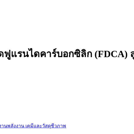
ฟูแรนไดคาร์บอกซิลิก (FDCA) สู่
านพลังงาน เคมีและวัสดุชีวภาพ