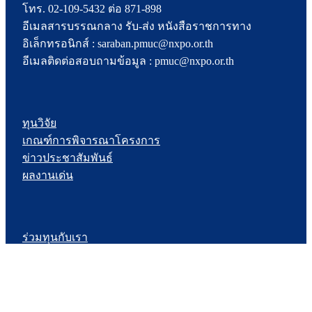
โทร. 02-109-5432 ต่อ 871-898
อีเมลสารบรรณกลาง รับ-ส่ง หนังสือราชการทาง
อิเล็กทรอนิกส์ : saraban.pmuc@nxpo.or.th
อีเมลติดต่อสอบถามข้อมูล : pmuc@nxpo.or.th
ทุนวิจัย
เกณฑ์การพิจารณาโครงการ
ข่าวประชาสัมพันธ์
ผลงานเด่น
ร่วมทุนกับเรา
ร่วมงานกับเรา
ร้องเรียนหรือข้อเสนอแนะ
แผนผังเว็บไซต์
สำหรับพนักงาน/บุคลากร