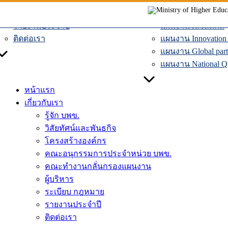
ผู้บริหาร
แผนงานเศรษฐกิจหม
Skip
ระเบียบ กฎหมาย
แผนงานระบบคมน
to
รายงานประจำปี
แผนงานโลจิสติกส์
content
ติดต่อเรา
แผนงาน Innovation D
แผนงาน Global part
แผนงาน National Qua
หน้าแรก
เกี่ยวกับเรา
รู้จัก บพข.
วิสัยทัศน์และพันธกิจ
โครงสร้างองค์กร
คณะอนุกรรมการประจำหน่วย บพข.
คณะทำงานกลั่นกรองแผนงาน
ผู้บริหาร
ระเบียบ กฎหมาย
รายงานประจำปี
ติดต่อเรา