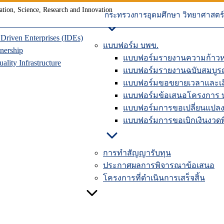
ุนเวียน
การปิดโครงการวิจัยในระบบ
าคมแห่งอนาคต
คู่มือรายงานความก้าวหน้าใ
กระทรวงการอุดมศึกษา วิทยาศาสตร์ 
riven Enterprises (IDEs)
แบบฟอร์ม บพข.
nership
แบบฟอร์มรายงานความก้าวห
lity Infrastructure
แบบฟอร์มรายงานฉบับสมบูร
แบบฟอร์มขอขยายเวลาและเลื
แบบฟอร์มข้อเสนอโครงการ 
แบบฟอร์มการขอเปลี่ยนแปลง
แบบฟอร์มการขอเบิกเงินงวดพิ
การทำสัญญารับทุน
ประกาศผลการพิจารณาข้อเสนอ
โครงการที่ดำเนินการเสร็จสิ้น