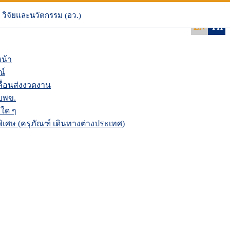
 NRIIS
นระบบ NRIIS
วิจัยและนวัตกรรม (อว.)
EN
TH
น้า
ณ์
่อนส่งงวดงาน
บพข.
ใด ๆ
เศษ (ครุภัณฑ์ เดินทางต่างประเทศ)